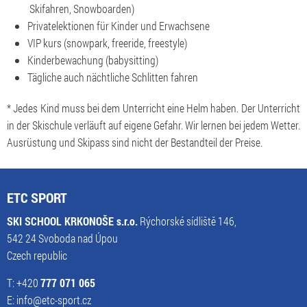
Skifahren, Snowboarden)
Privatelektionen für Kinder und Erwachsene
VIP kurs (snowpark, freeride, freestyle)
Kinderbewachung (babysitting)
Tägliche auch nächtliche Schlitten fahren
* Jedes Kind muss bei dem Unterricht eine Helm haben. Der Unterricht
in der Skischule verläuft auf eigene Gefahr. Wir lernen bei jedem Wetter.
Ausrüstung und Skipass sind nicht der Bestandteil der Preise.
ETC SPORT
SKI SCHOOL KRKONOŠE s.r.o.
Rýchorské sídliště 146,
542 24 Svoboda nad Úpou
Czech republic
T: +420
777 071 065
E: info@etc-sport.cz