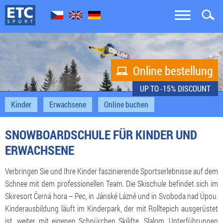


Online bestellung

UP TO -15% DISCOUNT
Kinder
Erwachsene
Online buchen
SNOWBOARDSCHULE FÜR KINDER UND
ERWACHSENE
Verbringen Sie und Ihre Kinder faszinierende Sportserlebnisse auf dem
Schnee mit dem professionellen Team. Die Skischule befindet sich im
Skiresort Černá hora – Pec, in Jánské Lázně und in Svoboda nad Úpou.
Kinderausbildung läuft im Kinderpark, der mit Rolltepich ausgerüstet
ist, weiter mit eigenen Schnürchen Skilifte, Slalom, Unterführungen