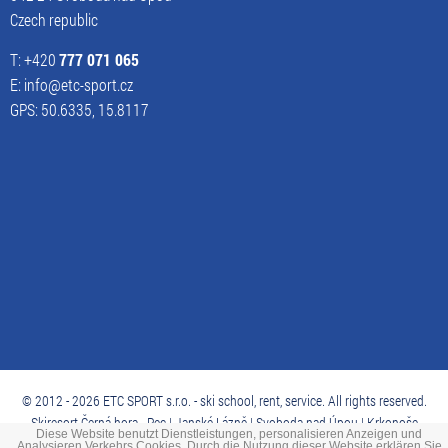
Czech republic
T: +420
777 071 065
E: info@etc-sport.cz
GPS: 50.6335, 15.8117
© 2012 - 2026 ETC SPORT s.r.o. - ski school, rent, service. All rights reserved.
Skiresort Černá hora - Pec | Janské Lázně | Svoboda nad Úpou | Krkonoše
Diese Website benutzt Dienstleistungen, personalisieren Anzeigen und
Analysieren Verkehrs Cookies. Durch die Nutzung dieser Website erklären Sie