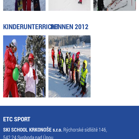
KINDERUNTERRICHT
RENNEN 2012
ETC SPORT
SKI SCHOOL KRKONOŠE s.r.o.
Rýchorské sídliště 146,
542 24 Svoboda nad Úpou