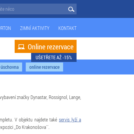
URTON
ZIMNÍ AKTIVITY
KONTAKT
Online rezervace

UŠETŘETE AŽ -15%
- úschovna
online rezervace
 vybavení značky Dynastar, Rossignol, Lange,
pletu. V objektu najdete také
servis lyží a
expozici ,,Do Krakonošova´´.