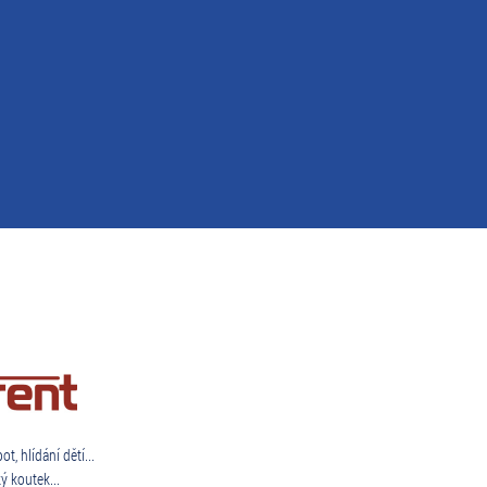
t, hlídání dětí...
ý koutek...