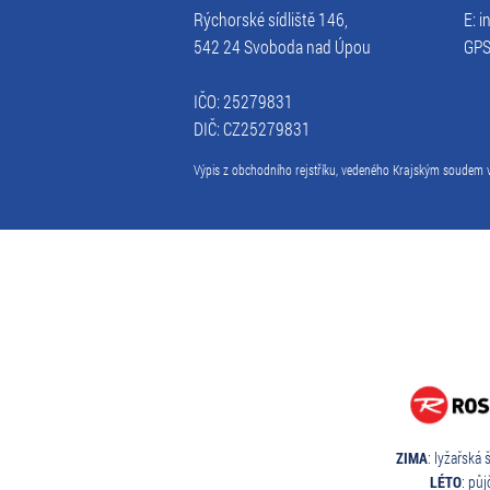
Rýchorské sídliště 146,
E: 
542 24 Svoboda nad Úpou
GPS
IČO: 25279831
DIČ: CZ25279831
Výpis z obchodního rejstříku, vedeného Krajským soudem v
ZIMA
: lyžařská 
LÉTO
: pů