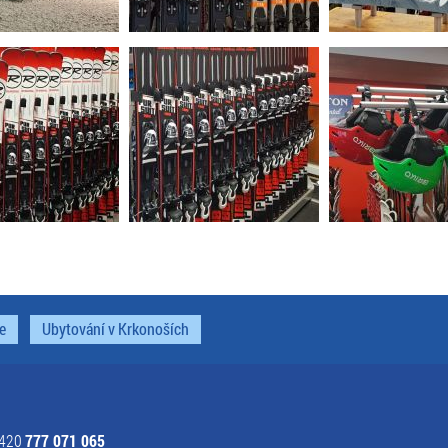
e
Ubytování v Krkonoších
+420
777 071 065