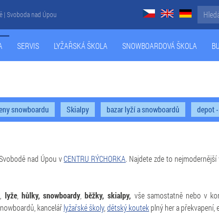
zně | Svoboda nad Úpou
A
SERVIS
LYŽAŘSKÁ ŠKOLA
SNOWBOARDOVÁ ŠKOLA
B
eny snowboardu
Skialpy
bazar lyží a snowboardů
depot 
e Svobodě nad Úpou v
CENTRU RÝCHORKA
. Najdete zde to nejmodernější
y
,
lyže
,
hůlky,
snowboardy
,
běžky, skialpy,
vše samostatně nebo v kom
 snowboardů, kancelář
lyžařské školy
,
dětský koutek
plný her a překvapení, 