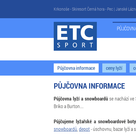
Krkonoše - Skiresort Černá hora - Pec | Janské Lá
PŮJČOVN
Půjčovna informace
ceny lyží
c
PŮJČOVNA INFORMACE
Půjčovna lyží a snowboardů
se nachází v
Briko a Burton....
Půjčujeme lyžařské a snowboardové bot
snowboardů
,
depot
- úschovnu, bazar lyží a