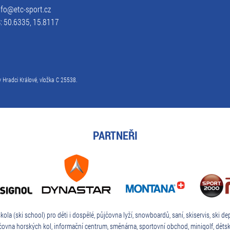
info@etc-sport.cz
: 50.6335, 15.8117
 Hradci Králové, vložka C 25538.
PARTNEŘI
škola (ski school) pro děti i dospělé, půjčovna lyží, snowboardů, saní, skiservis, ski depo
jčovna horských kol, informační centrum, směnárna, sportovní obchod, minigolf, dětsk