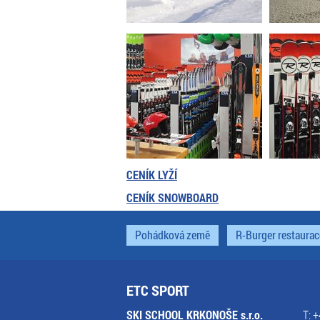
CENÍK LYŽÍ
CENÍK SNOWBOARD
Pohádková země
R-Burger restaurac
ETC SPORT
SKI SCHOOL KRKONOŠE s.r.o.
T: 