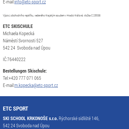
E-mail:
info@etc-sport.cz
Výpis z obchodního rejstříku, vedeného Krajským soudem v Hradci Králové, vložka C 25538
ETC SKISCHULE
Michaela Kopecká
Náměstí Svornosti 527
542 24 Svoboda nad Úpou
IČ:
76440222
Bestellungen Skischule:
Tel:
+420 777 071 065
E-mail:
m.kopecka@etc-sport.cz
ETC SPORT
SKI SCHOOL KRKONOŠE s.r.o.
Rýchorské sídliště 146,
542 24 Svoboda nad Úpou