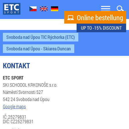


Online bestellung

UP TO -15% DISCOUNT
Svoboda nad Úpou TIC Rýchorka (ETC)
Svoboda nad Úpou - Skiarea Duncan
KONTAKT
ETC SPORT
SKI SCHOOOL KRKONOŠE s.r.o.
Náměstí Svornosti 527
542 24 Svoboda nad Úpou
Google maps
IČ: 25279831
DIČ: CZ25279831