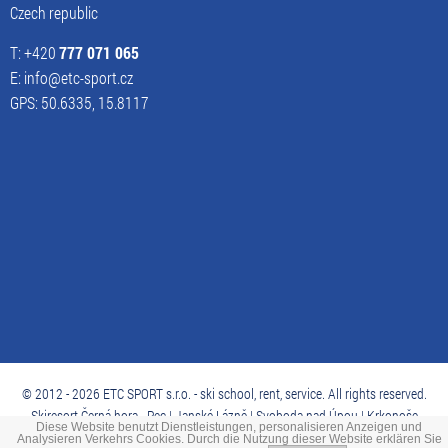
Czech republic
T: +420
777 071 065
E: info@etc-sport.cz
GPS: 50.6335, 15.8117
© 2012 - 2026 ETC SPORT s.r.o. - ski school, rent, service. All rights reserved.
Skiresort Černá hora - Pec | Janské Lázně | Svoboda nad Úpou | Krkonoše
Diese Website benutzt Dienstleistungen, personalisieren Anzeigen und
Analysieren Verkehrs Cookies. Durch die Nutzung dieser Website erklären Sie
MARF
advertising agency